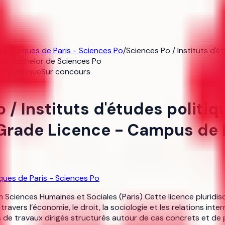
s politiques de Paris - Sciences Po
/
Sciences Po / Instituts d'
is, Bachelor de Sciences Po
e-politique
Sur concours
 / Instituts d'études politi
 Grade Licence - Campus de P
iques de Paris - Sciences Po
 Sciences Humaines et Sociales (Paris) Cette licence pluridisc
ravers l’économie, le droit, la sociologie et les relations in
e travaux dirigés structurés autour de cas concrets et de 