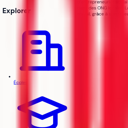
d’entrepreneuriat social
dans des ONG locales. L
Explorer
travail, grâce à son rés
Écoles