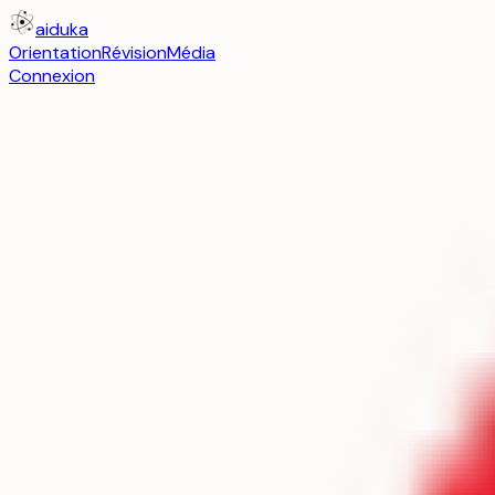
aiduka
Orientation
Révision
Média
Connexion