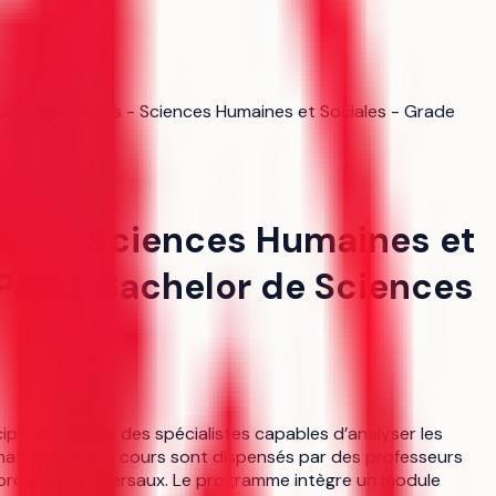
études politiques - Sciences Humaines et Sociales - Grade
ques - Sciences Humaines et
aris, Bachelor de Sciences
iplinaire forme des spécialistes capables d’analyser les
ternationales. Les cours sont dispensés par des professeurs
projets transversaux. Le programme intègre un module