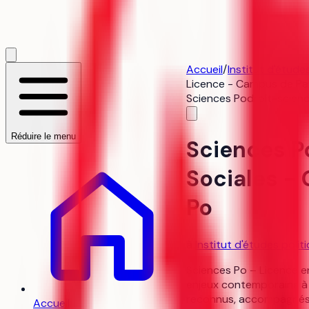
Accueil
/
Institut d'étude
Licence - Campus de Par
Sciences Po
droit-scienc
Réduire le menu
Sciences Po
Sociales -
Po
à
Institut d'études polit
Sciences Po – Licence en
enjeux contemporains à t
reconnus, accompagnés d
Accueil