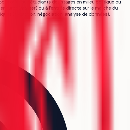
pour offrir aux étudiants des stages en milieu politique ou
rieures (master) ou à l’entrée directe sur le marché du
tiques (rédaction, négociation, analyse de données).