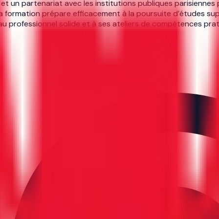
 et un partenariat avec les institutions publiques parisiennes 
a formation prépare efficacement à la poursuite d’études supé
eau professionnel solide et à ses ateliers de compétences pra