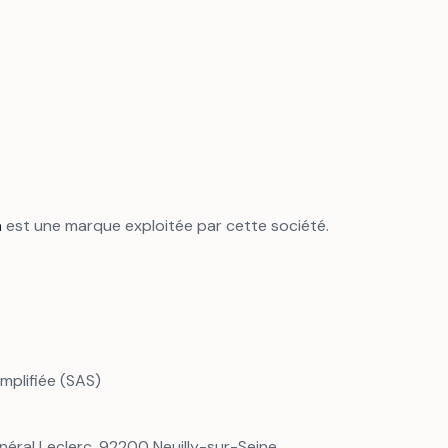
a
est une marque exploitée par cette société.
implifiée (SAS)
éral Leclerc, 92200 Neuilly-sur-Seine