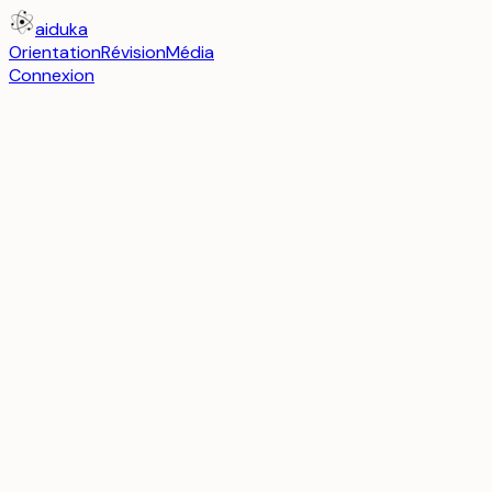
aiduka
Orientation
Révision
Média
Connexion