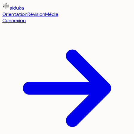
aiduka
Orientation
Révision
Média
Connexion