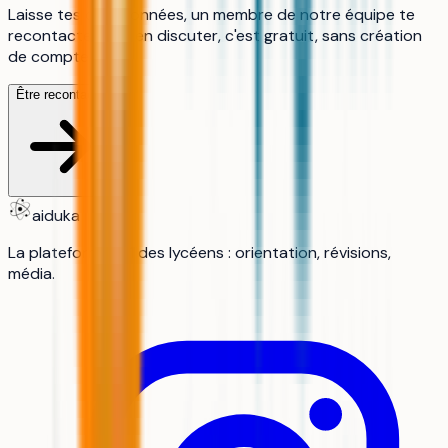
Laisse tes coordonnées, un membre de notre équipe te
recontacte pour en discuter, c'est gratuit, sans création
de compte.
Être recontacté
aiduka
La plateforme n°1 des lycéens : orientation, révisions,
média.