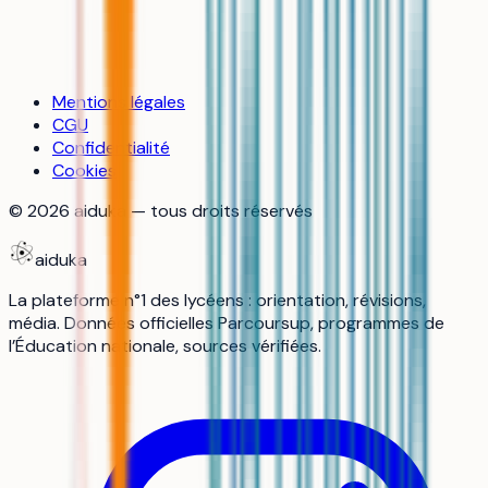
Mentions légales
CGU
Confidentialité
Cookies
©
2026
aiduka — tous droits réservés
aiduka
La plateforme n°1 des lycéens : orientation, révisions,
média. Données officielles Parcoursup, programmes de
l’Éducation nationale, sources vérifiées.