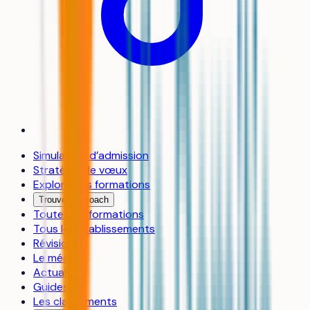
Simulateur d’admission
Stratégie de vœux
Explorer les formations
Trouver un coach
Toutes les formations
Tous les établissements
Révisions
Le média
Actualités
Guides
Les classements