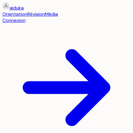
aiduka
Orientation
Révision
Média
Connexion