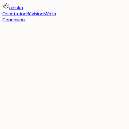
aiduka
Orientation
Révision
Média
Connexion