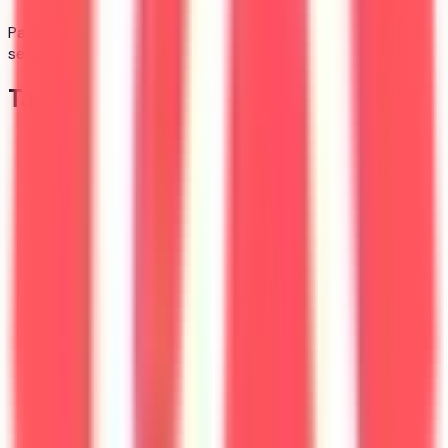
Part d'admis par type de bac — Source : Parcoursup,
session 2025.
Taux de pression