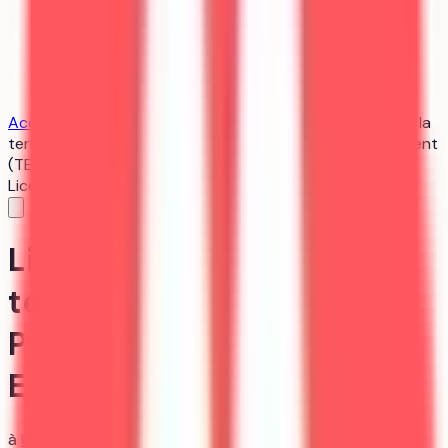
Trouver mon alternance
Bientôt
Accueil
/
Université de Montpellier
/
Licence - Sciences de la
terre - Parcours Licence - Portail Terre Eau Environnement
(TEE)
Licence
sciences
Licence - Sciences de la
terre - Parcours Licence -
Portail Terre Eau
Environnement (TEE)
à
Université de Montpellier