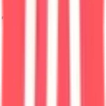
Frais de scolarité
178 € / an