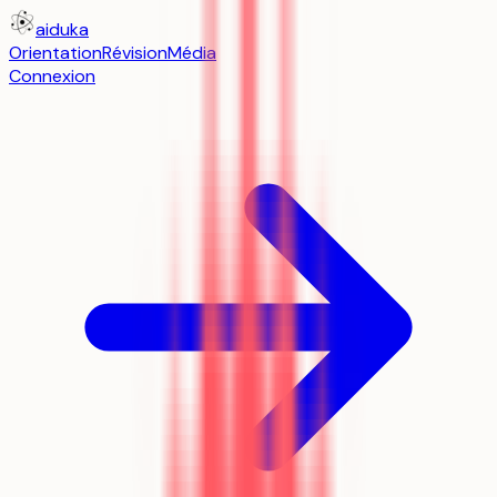
aiduka
Orientation
Révision
Média
Connexion