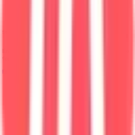
Statut
Public
Envie de savoir si tu as tes chances dans cette
formation ?
Faire la simulation