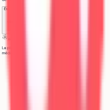
Être recontacté
aiduka
La plateforme n°1 des lycéens : orientation, révisions,
média.