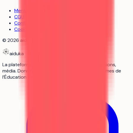
Mentions légales
CGU
Confidentialité
Cookies
©
2026
aiduka — tous droits réservés
aiduka
La plateforme n°1 des lycéens : orientation, révisions,
média. Données officielles Parcoursup, programmes de
l’Éducation nationale, sources vérifiées.