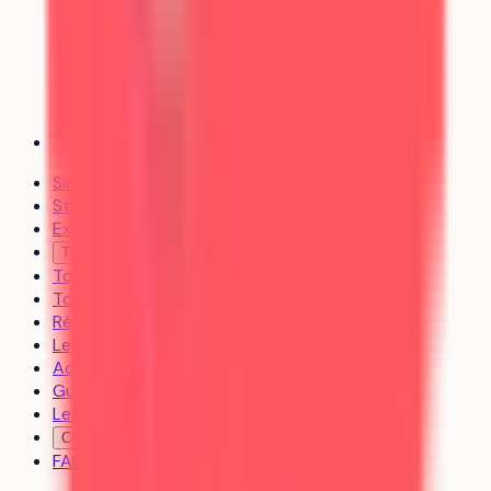
Simulateur d’admission
Stratégie de vœux
Explorer les formations
Trouver un coach
Toutes les formations
Tous les établissements
Révisions
Le média
Actualités
Guides
Les classements
Contact
FAQ