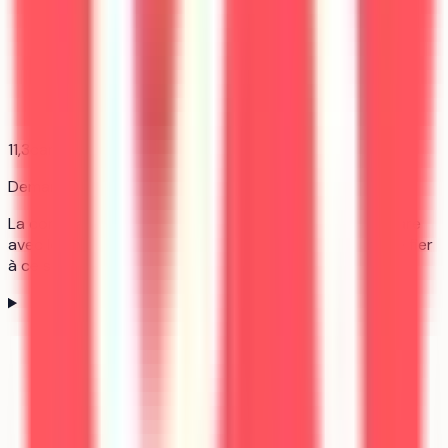
11,3
candidats pour 1 place
Demandée
La concurrence est réelle sans être écrasante. Compare
avec les autres formations de ta liste plutôt que de te fier
à ce seul chiffre.