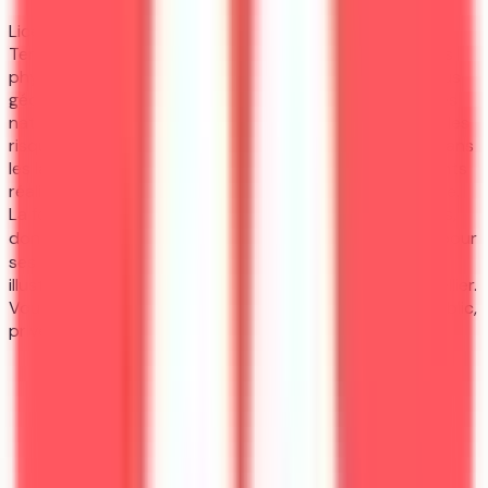
Licence Sciences de la Terre – Portail
Terre Eau Environnement (TEE) vous forme aux sciences
physiques et chimiques du sol, de l’eau et des processus
géologiques. Vous apprendrez à analyser les ressources
naturelles, gérer la qualité de l’air et de l’eau, et évaluer les
risques environnementaux. Les cours sont dispensés dans
les laboratoires modernes de l’université, où les étudiants
réalisent des expériences sur le terrain et en laboratoire.
La formation s’appuie sur un réseau d’experts reconnus,
dont Guillaume Cassabois, lauréat du prix Jean‑Ricard pour
ses travaux sur les nanostructures semi‑conductrices,
illustrant l’esprit de recherche collaborative de Montpellier.
Vous préparez ainsi des débouchés dans le secteur public,
privé et les organismes de recherche.