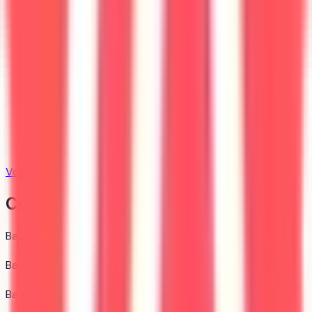
Voir la fiche établissement
52
formation
s
Contexte d'admission
Bac général
88 %
Bac technologique
12 %
Bac professionnel
0 %