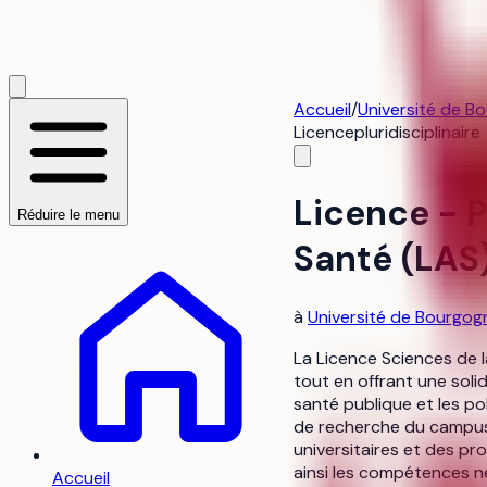
Accueil
/
Université de Bo
Licence
pluridisciplinaire
Licence - P
Réduire le menu
Santé (LAS
à
Université de Bourgogn
La Licence Sciences de l
tout en offrant une solid
santé publique et les po
de recherche du campus e
universitaires et des pr
ainsi les compétences n
Accueil