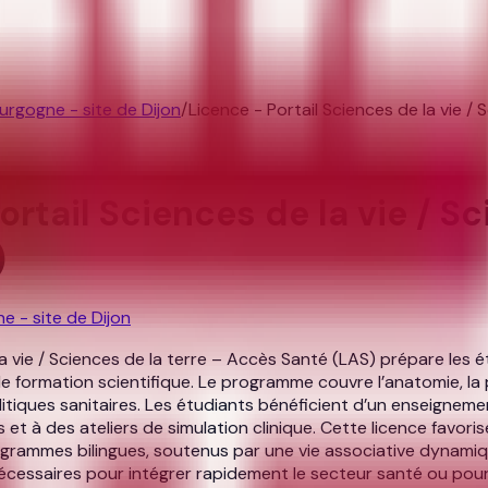
urgogne - site de Dijon
/
Licence - Portail Sciences de la vie /
ortail Sciences de la vie / S
)
e - site de Dijon
a vie / Sciences de la terre – Accès Santé (LAS) prépare les 
e formation scientifique. Le programme couvre l’anatomie, la ph
litiques sanitaires. Les étudiants bénéficient d’un enseignem
t à des ateliers de simulation clinique. Cette licence favori
ogrammes bilingues, soutenus par une vie associative dynamiqu
écessaires pour intégrer rapidement le secteur santé ou pours