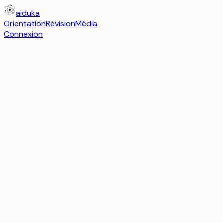
aiduka
Orientation
Révision
Média
Connexion