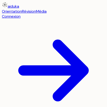
aiduka
Orientation
Révision
Média
Connexion