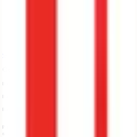
Voir la fiche établissement
52
formation
s
Contexte d'admission
Bac général
100 %
Bac technologique
0 %
Bac professionnel
0 %
Part d'admis par type de bac — Source : Parcoursup,
session 2025.