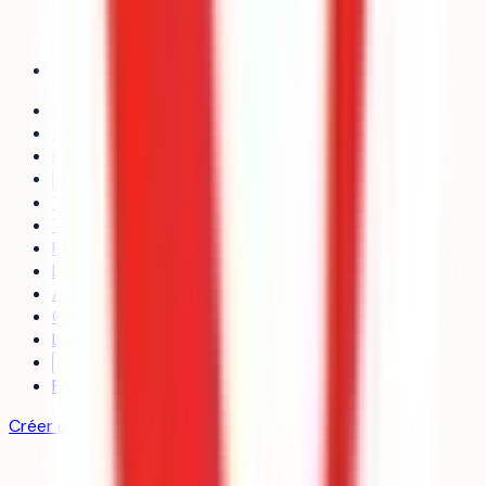
Simulateur d’admission
Stratégie de vœux
Explorer les formations
Trouver un coach
Toutes les formations
Tous les établissements
Révisions
Le média
Actualités
Guides
Les classements
Contact
FAQ
Créer un compte gratuit