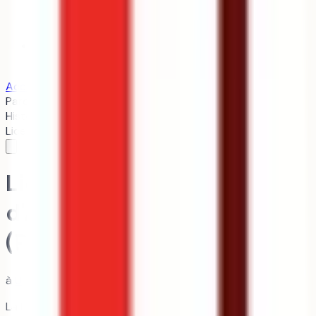
Trouver mon alternance
Bientôt
Accueil
/
Université Toulouse 3 Paul Sabatier
/
Licence -
Parcours d'Accès Spécifique Santé (PASS) - option
Histoire
Licence
sante
Licence - Parcours
d'Accès Spécifique Santé
(PASS) - option Histoire
à
Université Toulouse 3 Paul Sabatier
La Licence PASS Histoire à l’Université Toulouse 3