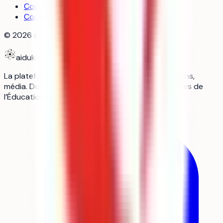
Confidentialité
Cookies
©
2026
aiduka — tous droits réservés
aiduka
La plateforme n°1 des lycéens : orientation, révisions,
média. Données officielles Parcoursup, programmes de
l’Éducation nationale, sources vérifiées.