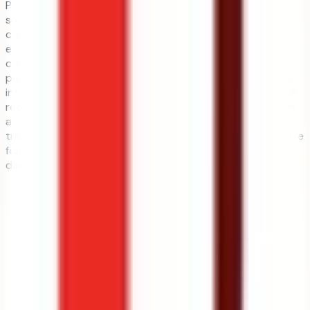
Paul Sabatier est une voie d’accès spécifique aux filières
santé pour les étudiants sans licence préalable. Elle
combine des cours d’histoire de la médecine, de biologie
et de sociologie de la santé afin de développer une
compréhension globale du secteur médical. Les
programmes intègrent des travaux dirigés et des projets
interdisciplinaire en collaboration avec les laboratoires de
recherche de l’université. Vous bénéficiez également d’un
accès aux bibliothèques numériques et aux espaces de
travail collaboratif pour approfondir vos recherches. Cette
formation prépare efficacement à la poursuite d’études
dans les écoles de santé ou aux concours de médecine.