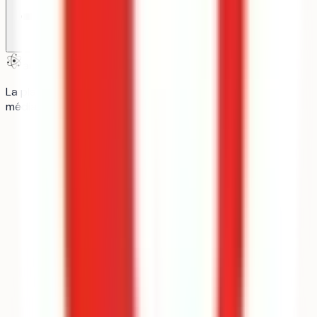
aiduka
La plateforme n°1 des lycéens : orientation, révisions,
média.