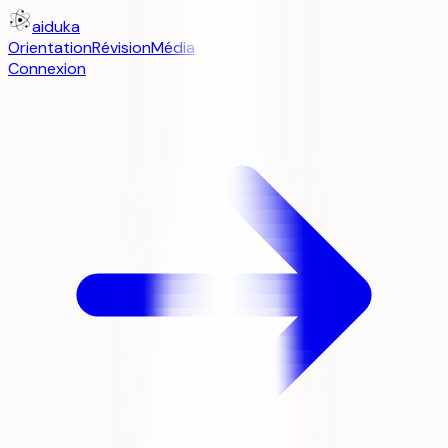
aiduka
Orientation
Révision
Média
Connexion