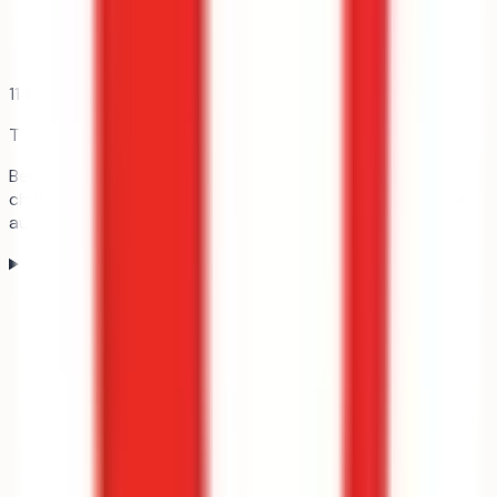
114,8
candidats pour 1 place
Très demandée
Beaucoup de candidats pour chaque place. Regarde les
chiffres ci-dessous et le profil des admis avant d'en faire
autre chose qu'un pari.