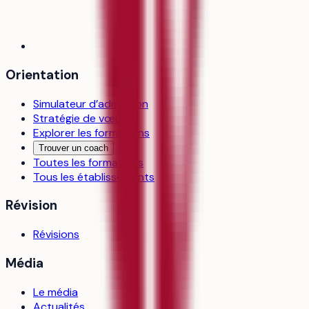
Orientation
Simulateur d’admission
Stratégie de vœux
Explorer les formations
Trouver un coach
Toutes les formations
Tous les établissements
Révision
Révisions
Média
Le média
Actualités