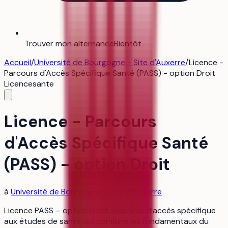
Trouver mon alternance
Bientôt
Accueil
/
Université de Bourgogne - Site d'Auxerre
/
Licence -
Parcours d'Accès Spécifique Santé (PASS) - option Droit
Licence
sante
Licence - Parcours
d'Accès Spécifique Santé
(PASS) - option Droit
à
Université de Bourgogne - Site d'Auxerre
Licence PASS – option Droit : une voie d’accès spécifique
aux études de santé qui combine les fondamentaux du