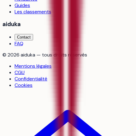
Guides
Les classements
aiduka
Contact
FAQ
©
2026
aiduka — tous droits réservés
Mentions légales
CGU
Confidentialité
Cookies