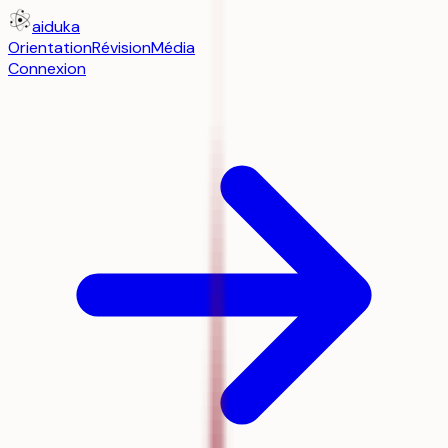
aiduka
Orientation
Révision
Média
Connexion