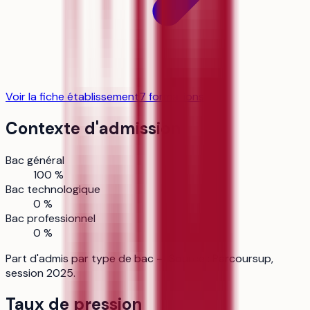
Voir la fiche établissement
7
formation
s
Contexte d'admission
Bac général
100 %
Bac technologique
0 %
Bac professionnel
0 %
Part d'admis par type de bac — Source : Parcoursup,
session 2025.
Taux de pression