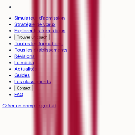
Simulateur d’admission
Stratégie de vœux
Explorer les formations
Trouver un coach
Toutes les formations
Tous les établissements
Révisions
Le média
Actualités
Guides
Les classements
Contact
FAQ
Créer un compte gratuit