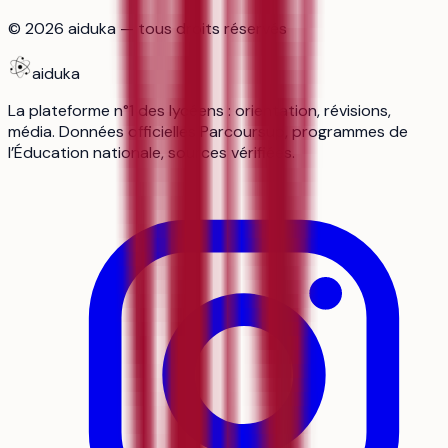
©
2026
aiduka — tous droits réservés
aiduka
La plateforme n°1 des lycéens : orientation, révisions,
média. Données officielles Parcoursup, programmes de
l’Éducation nationale, sources vérifiées.