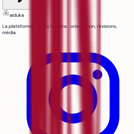
aiduka
La plateforme n°1 des lycéens : orientation, révisions,
média.