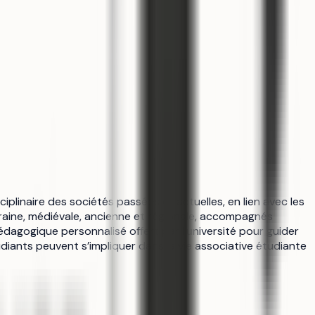
iplinaire des sociétés passées et actuelles, en lien avec les
oraine, médiévale, ancienne et régionale, accompagnés
pédagogique personnalisé offert par l’université pour guider
diants peuvent s’impliquer dans la vie associative étudiante