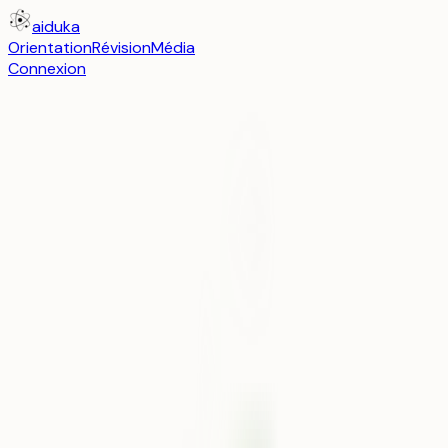
aiduka
Orientation
Révision
Média
Connexion