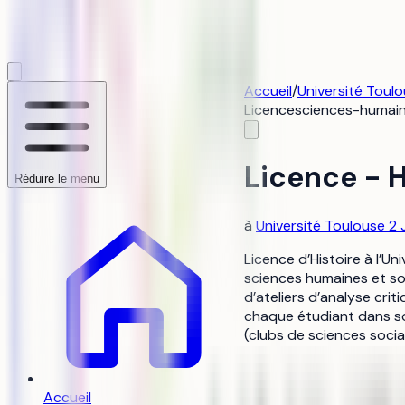
Accueil
/
Université Toul
Licence
sciences-humain
Licence - H
Réduire le menu
à
Université Toulouse 2
Licence d’Histoire à l’U
sciences humaines et soc
d’ateliers d’analyse cri
chaque étudiant dans son
(clubs de sciences social
Accueil