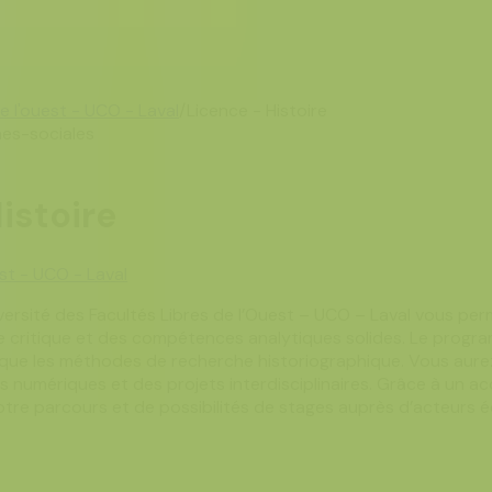
de l'ouest - UCO - Laval
/
Licence - Histoire
es-sociales
istoire
est - UCO - Laval
niversité des Facultés Libres de l’Ouest – UCO – Laval vous pe
critique et des compétences analytiques solides. Le progra
que les méthodes de recherche historiographique. Vous aurez 
ves numériques et des projets interdisciplinaires. Grâce à un
re parcours et de possibilités de stages auprès d’acteurs 