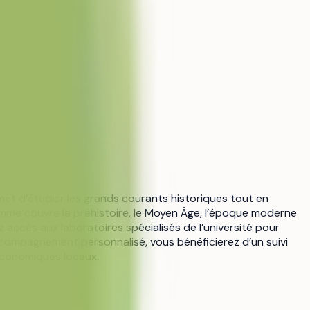
rmet d’étudier les grands courants historiques tout en
mme couvre la préhistoire, le Moyen Âge, l’époque moderne
accès aux laboratoires spécialisés de l’université pour
 accompagnement personnalisé, vous bénéficierez d’un suivi
économiques locaux.