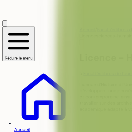
Accueil
/
Facultés libres 
Licence
sciences-humain
Licence - H
Réduire le menu
à
Facultés libres de l'ou
Licence d’Histoire à l’U
développant une pensée 
et contemporaine, ainsi 
travailler sur des archi
académique adapté à vot
Accueil