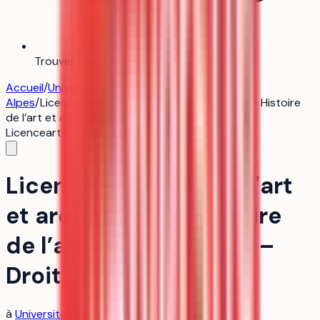
Trouver mon alternance
Bientôt
Accueil
/
Université Lyon 2 - Campus Porte des
Alpes
/
Licence - Histoire de l'art et archéologie - Histoire
de l’art et archéologie – Droit
Licence
arts-design
Licence - Histoire de l'art
et archéologie - Histoire
de l’art et archéologie –
Droit
à
Université Lyon 2 - Campus Porte des Alpes