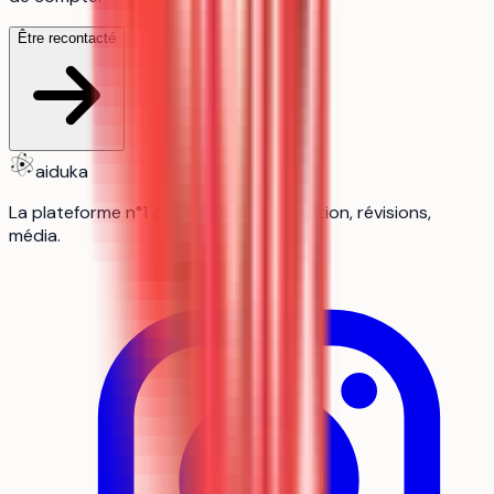
Être recontacté
aiduka
La plateforme n°1 des lycéens : orientation, révisions,
média.