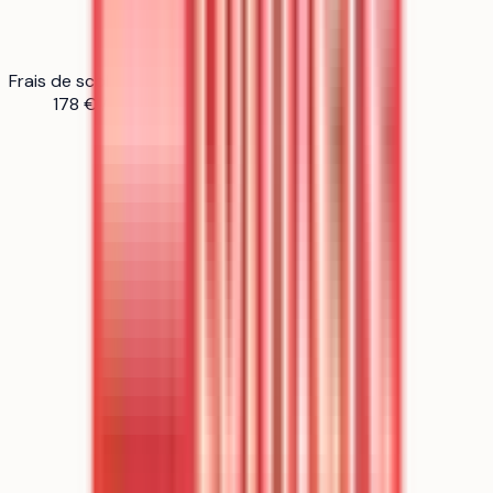
Frais de scolarité
178 € / an