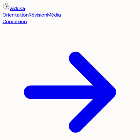
aiduka
Orientation
Révision
Média
Connexion