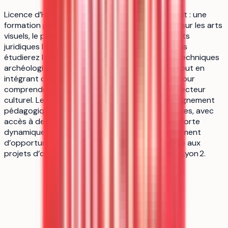
Licence d’Histoire de l’art et d’archéologie – Droit : une
formation pluridisciplinaire qui allie la recherche sur les arts
visuels, le patrimoine historique et les fondements
juridiques liés à la protection du patrimoine. Vous
étudierez les grandes périodes artistiques, les techniques
archéologiques et les enjeux de conservation, tout en
intégrant des modules de droit public et privé pour
comprendre les cadres légaux qui régissent le secteur
culturel. Le cursus est soutenu par un accompagnement
pédagogique solide sur le campus Porte des Alpes, avec
accès à des espaces d’étude modernes et une forte
dynamique associative. Vous bénéficierez également
d’opportunités d’échanges internationaux grâce aux
projets d’ouverture développés par l’Université Lyon 2.