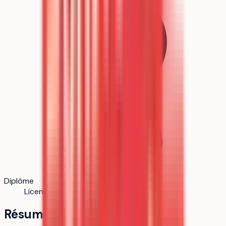
Diplôme
Licence
Résumé