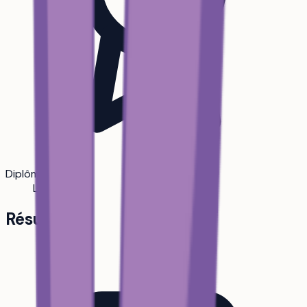
Diplôme
Licence
Résumé