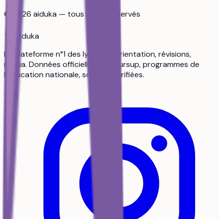
©
2026
aiduka — tous droits réservés
aiduka
La plateforme n°1 des lycéens : orientation, révisions,
média. Données officielles Parcoursup, programmes de
l’Éducation nationale, sources vérifiées.