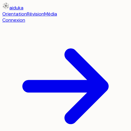
aiduka
Orientation
Révision
Média
Connexion