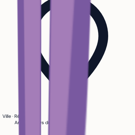
Ville · Région
Angers · Pays de la Loire