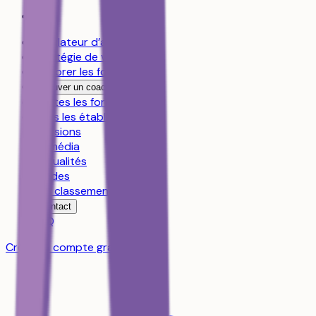
Simulateur d’admission
Stratégie de vœux
Explorer les formations
Trouver un coach
Toutes les formations
Tous les établissements
Révisions
Le média
Actualités
Guides
Les classements
Contact
FAQ
Créer un compte gratuit