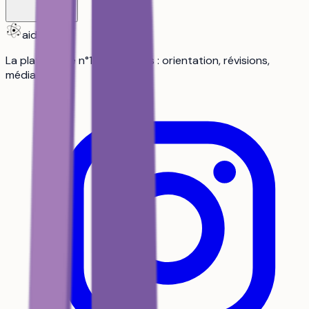
aiduka
La plateforme n°1 des lycéens : orientation, révisions,
média.