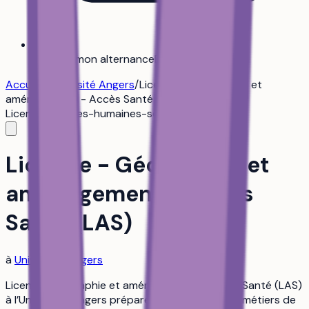
Trouver mon alternance
Bientôt
Accueil
/
Université Angers
/
Licence - Géographie et
aménagement - Accès Santé (LAS)
Licence
sciences-humaines-sociales
Licence - Géographie et
aménagement - Accès
Santé (LAS)
à
Université Angers
Licence Géographie et aménagement – Accès Santé (LAS)
à l’Université Angers prépare les étudiants aux métiers de