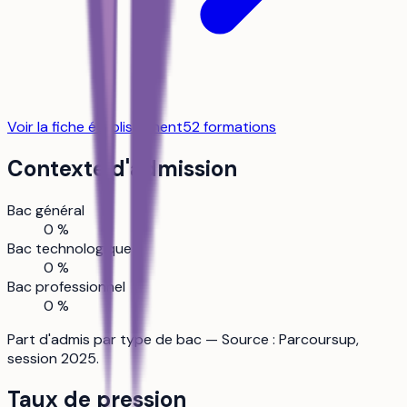
Voir la fiche établissement
52
formation
s
Contexte d'admission
Bac général
0 %
Bac technologique
0 %
Bac professionnel
0 %
Part d'admis par type de bac — Source : Parcoursup,
session 2025.
Taux de pression