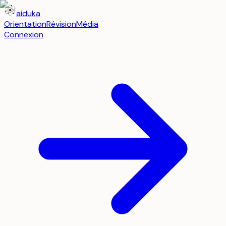
aiduka
Orientation
Révision
Média
Connexion