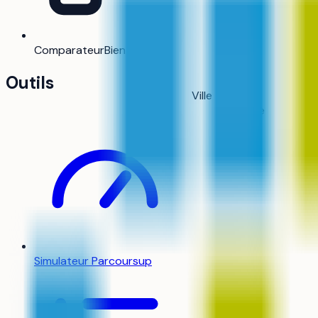
Comparateur
Bientôt
Outils
Ville
Bayonne
Simulateur Parcoursup