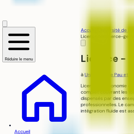
Accueil
/
Université de Pa
Licence
commerce-gest
Licence - 
Réduire le menu
à
Université de Pau et d
Licence en Économie et 
complet couvrant les fon
dispensés par des ense
professionnelles. Le ca
intégration fluide est 
Accueil