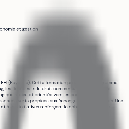
conomie et gestion
ège EEI (Bayonne). Cette formation propose un programme
, les finances et le droit commercial. Les cours sont
gique active et orientée vers les compétences
 espaces verts propices aux échanges entre étudiants. Une
 à des initiatives renforçant la cohésion étudiante.