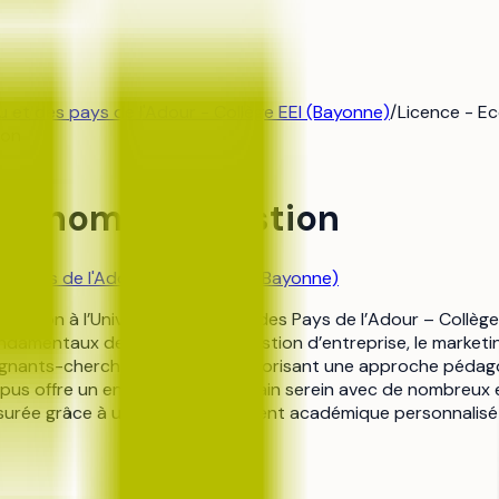
u et des pays de l'Adour - Collège EEI (Bayonne)
/
Licence - E
ion
Economie et gestion
es pays de l'Adour - Collège EEI (Bayonne)
Gestion à l’Université de Pau et des Pays de l’Adour – Coll
damentaux de l’économie, la gestion d’entreprise, le marketing
ignants-chercheurs engagés, favorisant une approche pédago
mpus offre un environnement urbain serein avec de nombreux
assurée grâce à un accompagnement académique personnalisé et