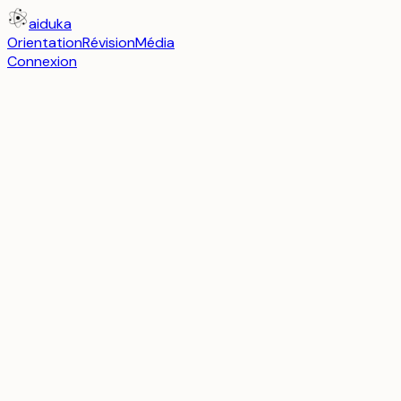
aiduka
Orientation
Révision
Média
Connexion