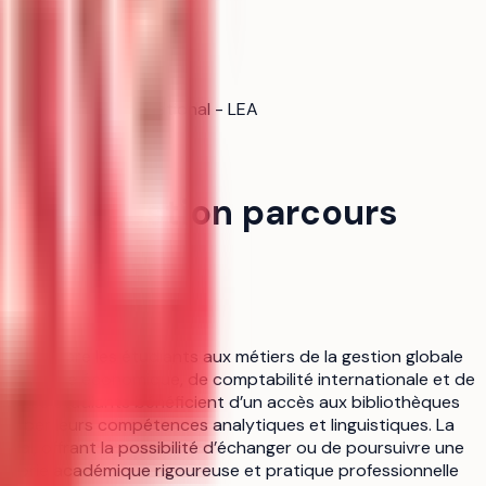
ion parcours international - LEA
mie et gestion parcours
n 2 prépare les étudiants aux métiers de la gestion globale
 d’analyse économique, de comptabilité internationale et de
re. Les étudiants bénéficient d’un accès aux bibliothèques
lopper leurs compétences analytiques et linguistiques. La
onal, offrant la possibilité d’échanger ou de poursuivre une
éorie académique rigoureuse et pratique professionnelle