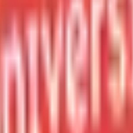
re - Lyon 2
/
Licence - Economie et gestion - Economie et gest
ion
Economie et gestion - Econo
al - LEA
yon 2
ion – parcours international LEA à l’Université Lumière – Lyo
nance et langues étrangères. Le programme propose des cours
complétés par des modules de traduction juridique et financiè
toires informatiques et à des espaces collaboratifs pour déve
ncouragée grâce à des partenariats universitaires à l’internati
pays francophone ou anglophone. Cette formation combine th