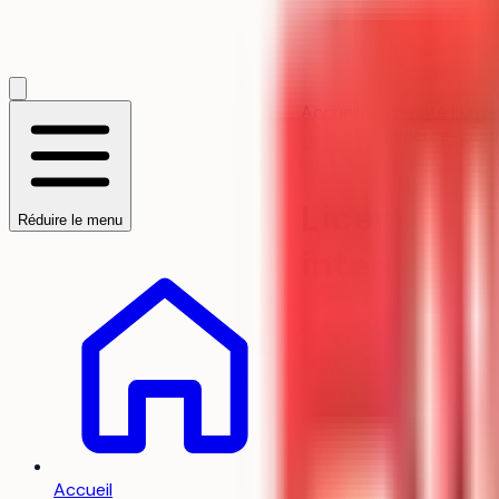
Accueil
/
Université Lumiè
Licence
commerce-gest
Licence - 
Réduire le menu
internation
à
Université Lumière - L
Licence Économie et Gest
en alliant économie, fi
stratégie d’entreprise, 
spécialisées, aux labora
mobilité étudiante est e
double licence dans un 
Accueil