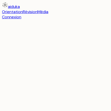
aiduka
Orientation
Révision
Média
Connexion