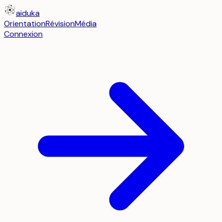
aiduka
Orientation
Révision
Média
Connexion