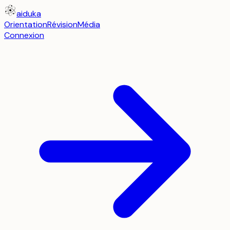
aiduka
Orientation
Révision
Média
Connexion