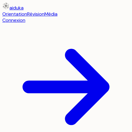
aiduka
Orientation
Révision
Média
Connexion