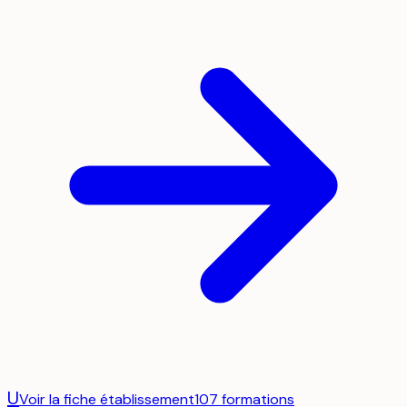
U
Voir la fiche établissement
107
formation
s