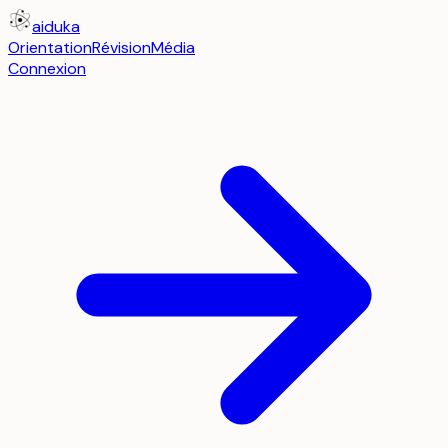
aiduka
Orientation
Révision
Média
Connexion