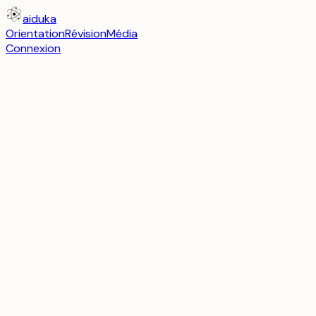
aiduka
Orientation
Révision
Média
Connexion