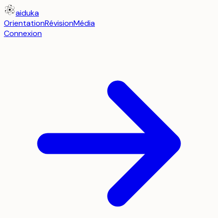
aiduka
Orientation
Révision
Média
Connexion