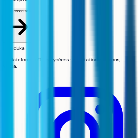
Être recontacté
aiduka
La plateforme n°1 des lycéens : orientation, révisions,
média.