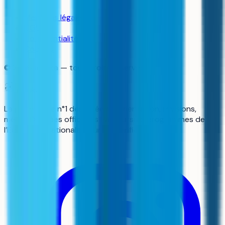
Mentions légales
CGU
Confidentialité
Cookies
©
2026
aiduka — tous droits réservés
aiduka
La plateforme n°1 des lycéens : orientation, révisions,
média. Données officielles Parcoursup, programmes de
l’Éducation nationale, sources vérifiées.