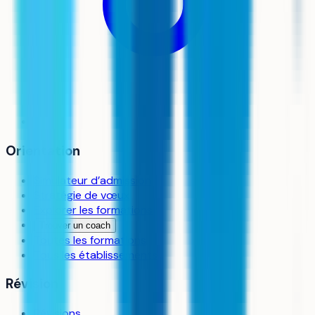
Orientation
Simulateur d’admission
Stratégie de vœux
Explorer les formations
Trouver un coach
Toutes les formations
Tous les établissements
Révision
Révisions