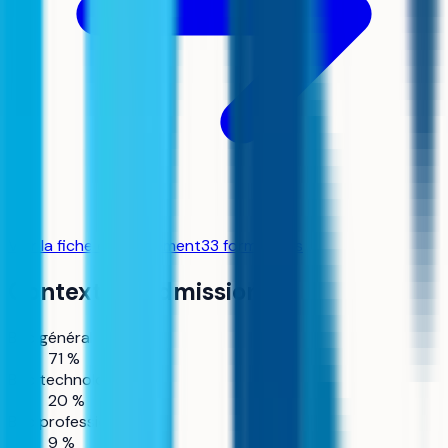
Voir la fiche établissement
33
formation
s
Contexte d'admission
Bac général
71 %
Bac technologique
20 %
Bac professionnel
9 %