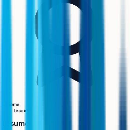
Diplôme
Licence
Résumé