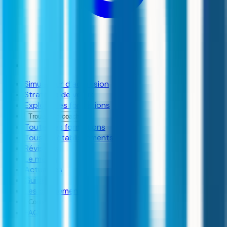
Simulateur d’admission
Stratégie de vœux
Explorer les formations
Trouver un coach
Toutes les formations
Tous les établissements
Révisions
Le média
Actualités
Guides
Les classements
Contact
FAQ