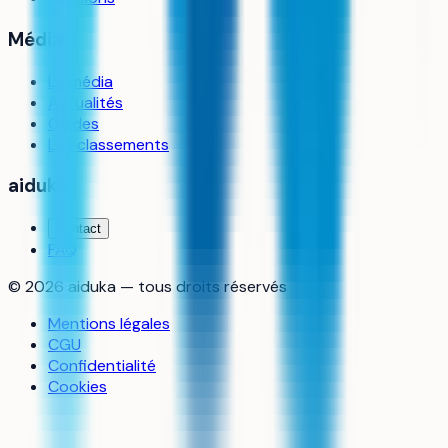
Média
Le média
Actualités
Guides
Les classements
aiduka
Contact
FAQ
©
2026
aiduka — tous droits réservés
Mentions légales
CGU
Confidentialité
Cookies