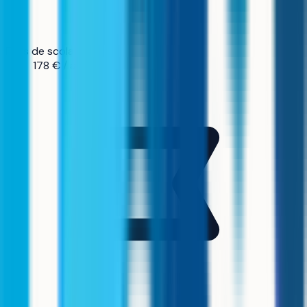
Frais de scolarité
178 € / an