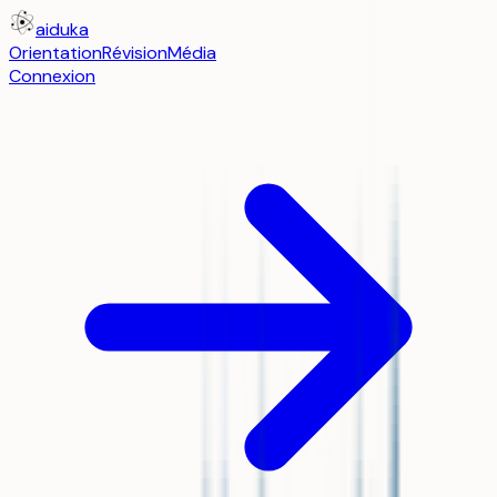
aiduka
Orientation
Révision
Média
Connexion