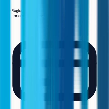
Ville · Région
Lorient · Bretagne