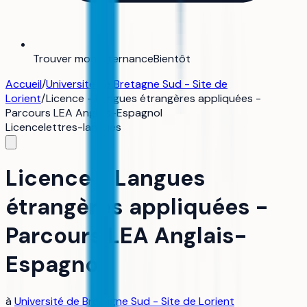
Trouver mon alternance
Bientôt
Accueil
/
Université de Bretagne Sud - Site de
Lorient
/
Licence - Langues étrangères appliquées -
Parcours LEA Anglais-Espagnol
Licence
lettres-langues
Licence - Langues
étrangères appliquées -
Parcours LEA Anglais-
Espagnol
à
Université de Bretagne Sud - Site de Lorient