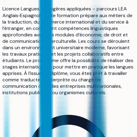
Licence Langues étrangères appliquées – parcours LEA
Anglais‑Espagnol. Cette formation prépare aux métiers de
la traduction, du commerce international et du service à
l’étranger, en combinant compétences linguistiques
approfondies avec des modules d’économie, de droit et
de communication interculturelle. Les cours se déroulent
dans un environnement universitaire moderne, favorisant
les travaux pratiques et les projets collaboratifs entre
étudiants. Le programme offre la possibilité de réaliser des
stages internationaux pour mettre en pratique les langues
apprises. À l’issue du diplôme, vous êtes prêt à travailler
comme traducteur, interprète ou chargé de
communication dans des entreprises multinationales,
institutions publiques ou organismes culturels.