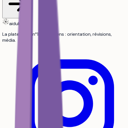
aiduka
La plateforme n°1 des lycéens : orientation, révisions,
média.