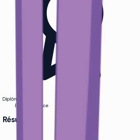
Diplôme
Double licence
Résumé