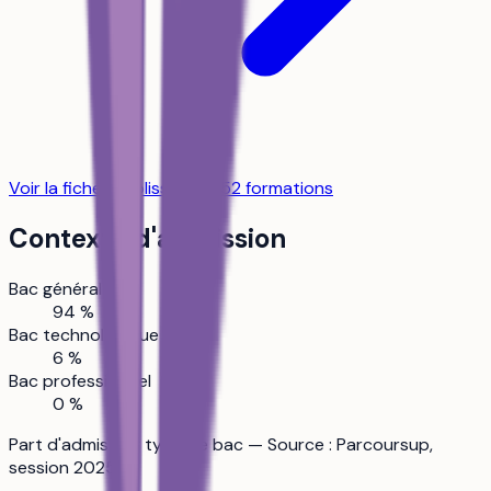
Voir la fiche établissement
52
formation
s
Contexte d'admission
Bac général
94 %
Bac technologique
6 %
Bac professionnel
0 %
Part d'admis par type de bac — Source : Parcoursup,
session 2025.