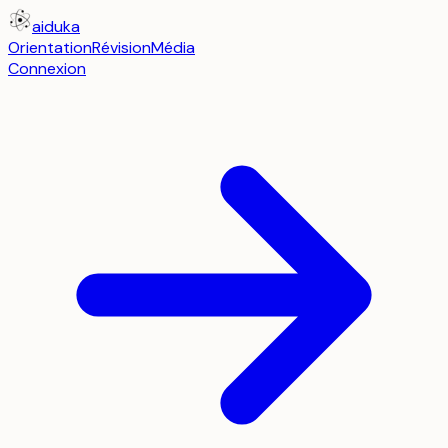
aiduka
Orientation
Révision
Média
Connexion