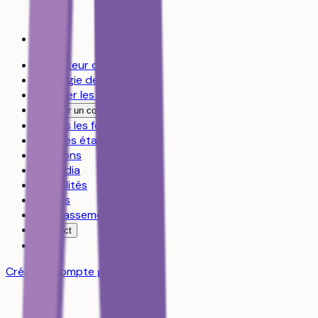
Simulateur d’admission
Stratégie de vœux
Explorer les formations
Trouver un coach
Toutes les formations
Tous les établissements
Révisions
Le média
Actualités
Guides
Les classements
Contact
FAQ
Créer un compte gratuit