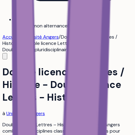
Trouver mon alternance
Bientôt
Accueil
/
Université Angers
/
Double licence - Lettres /
Histoire - Double licence Lettres - Histoire
Double licence
pluridisciplinaire
Double licence - Lettres /
Histoire - Double licence
Lettres - Histoire
à
Université Angers
Double licence Lettres – Histoire à l’Université Angers
combine les disciplines classiques et historiques pour