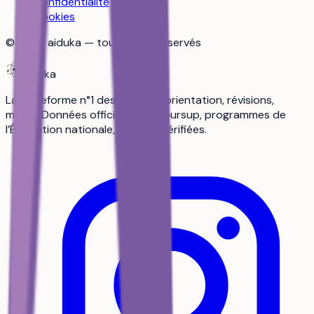
Confidentialité
Cookies
©
2026
aiduka — tous droits réservés
aiduka
La plateforme n°1 des lycéens : orientation, révisions,
média. Données officielles Parcoursup, programmes de
l’Éducation nationale, sources vérifiées.