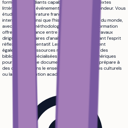
former des étudiants capables d’analyser les textes
littéraires et les événements du passé en profondeur. Vous
étudierez la littérature française, comparée et
internationale ainsi que l’histoire de l’Europe et du monde,
avec un travail méthodologique rigoureux. La formation
offre une alternance entre cours magistraux, travaux
dirigés et séminaires d’analyse critique, favorisant l’esprit
réflexif et argumentatif. Les étudiants bénéficient
également de ressources modernes telles que des
bibliothèques spécialisées et des espaces numériques
pour la recherche documentaire. Ce parcours prépare à
des carrières dans le enseignement, les services culturels
ou la communication académique.