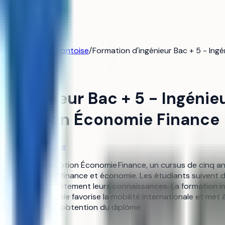
rsité de Cergy-Pontoise
/
Formation d'ingénieur Bac + 5 - In
trie-ingenierie
d'ingénieur Bac + 5 - Ingéni
ue option Économie Finance
de Cergy-Pontoise
s Informatique option Économie Finance, un cursus de cinq 
spécialisation en finance et économie. Les étudiants suivent d
n d’appliquer concrètement leurs connaissances. La formation
rofessionnel. L’école favorise la mobilité internationale et me
fessionnelle après l’obtention du diplôme.