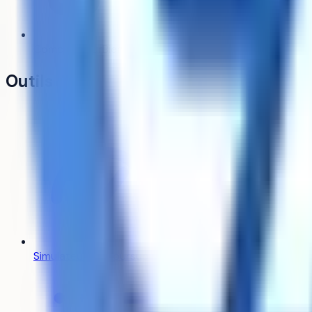
Comparateur
Bientôt
Outils
Ville
Cergy
Simulateur Parcoursup