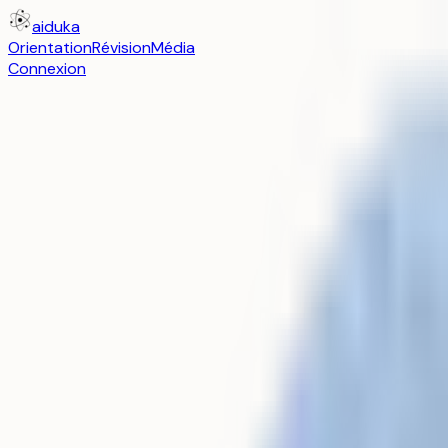
aiduka
Orientation
Révision
Média
Connexion