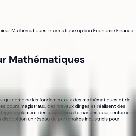
génieur Mathématiques Informatique option Économie Finance
eur Mathématiques
ans qui combine les fondamentaux des mathématiques et de
es cours magistraux, des travaux dirigés et réalisent des
 intègre également des stages ou alternances pour renforcer
t à disposition un réseau de partenaires industriels pour