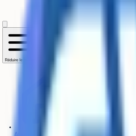
Accueil
/
CY TECH - Unive
Diplôme d'ingénieur
indus
Formation 
Réduire le menu
Informatiq
à
CY TECH - Université 
Ingénieur Mathématique
l’informatique avec une 
projets industriels afi
le lien avec le secteur p
faciliter l’insertion pro
Accueil