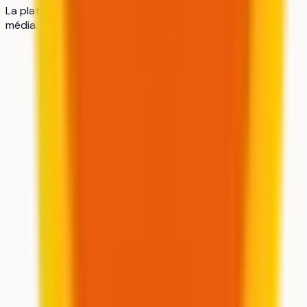
La plateforme n°1 des lycéens : orientation, révisions,
média.