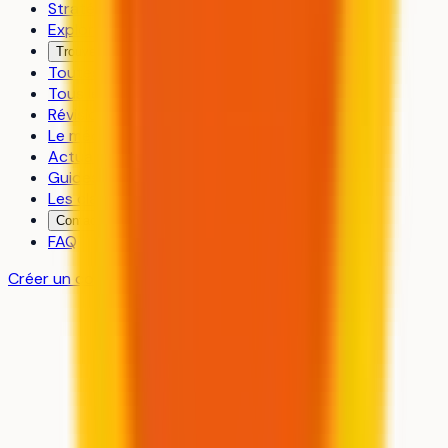
Stratégie de vœux
Explorer les formations
Trouver un coach
Toutes les formations
Tous les établissements
Révisions
Le média
Actualités
Guides
Les classements
Contact
FAQ
Créer un compte gratuit