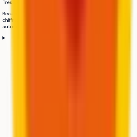
Très demandée
Beaucoup de candidats pour chaque place. Regarde les
chiffres ci-dessous et le profil des admis avant d'en faire
autre chose qu'un pari.