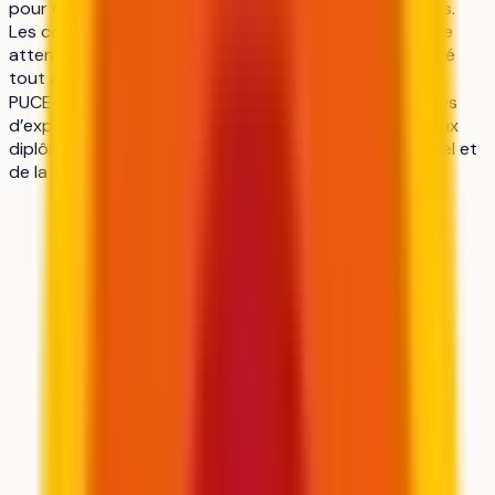
pour développer des compétences techniques solides.
Les cours sont dispensés par une équipe pédagogique
attentive qui assure un accompagnement personnalisé
tout au long du cursus. Le partenariat international
PUCE‑Icam ouvre dès la première année des possibilités
d’expériences à l’étranger. Cette approche garantit aux
diplômés une insertion rapide dans le secteur industriel et
de la recherche appliquée.