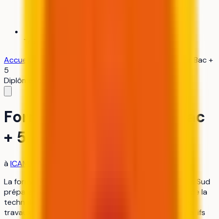
Trouver mon alternance
Bientôt
Accueil
/
ICAM Grand Paris Sud
/
Formation d'ingénieur Bac +
5
Diplôme d'ingénieur
industrie-ingenierie
Formation d'ingénieur Bac
+ 5
à
ICAM Grand Paris Sud
La formation d’ingénieur Bac + 5 de l’ICAM Grand Paris Sud
prépare les étudiants aux métiers de l’innovation et de la
technologie. Elle combine enseignements théoriques,
travaux pratiques en laboratoire et projets collaboratifs