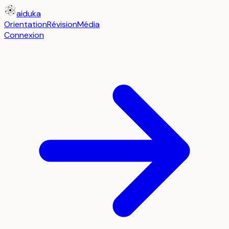
aiduka
Orientation
Révision
Média
Connexion