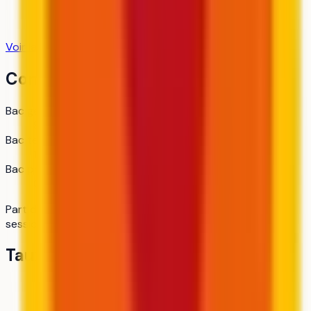
Voir la fiche établissement
3
formation
s
Contexte d'admission
Bac général
84 %
Bac technologique
16 %
Bac professionnel
0 %
Part d'admis par type de bac — Source : Parcoursup,
session 2025.
Taux de pression