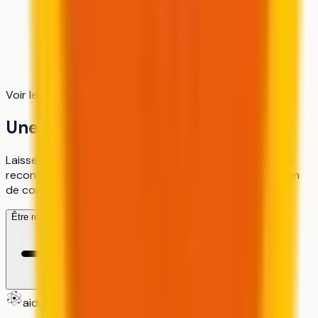
Voir le détail du calcul
Une question sur cette formation ?
Laisse tes coordonnées, un membre de notre équipe te
recontacte pour en discuter, c'est gratuit, sans création
de compte.
Être recontacté
aiduka