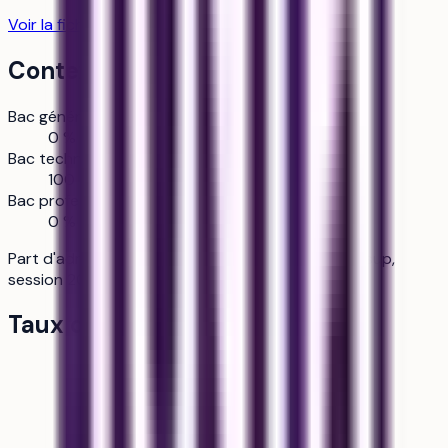
Voir la fiche établissement
11
formation
s
Contexte d'admission
Bac général
0 %
Bac technologique
100 %
Bac professionnel
0 %
Part d'admis par type de bac — Source : Parcoursup,
session 2025.
Taux de pression