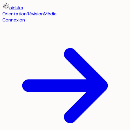
aiduka
Orientation
Révision
Média
Connexion