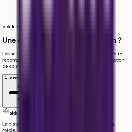
Voir le détail du calcul
Une question sur cette formation ?
Laisse tes coordonnées, un membre de notre équipe te
recontacte pour en discuter, c'est gratuit, sans création
de compte.
Être recontacté
aiduka
La plateforme n°1 des lycéens : orientation, révisions,
média.