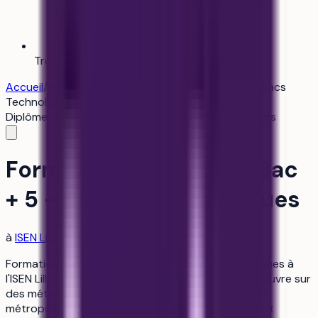
Trouver mon alternance
Bientôt
Accueil
/
ISEN Lille
/
Formation d'ingénieur Bac + 5 - Bacs
Technologiques
Diplôme d'ingénieur
industrie-ingenierie
Sur concours
Formation d'ingénieur Bac
+ 5 - Bacs Technologiques
à
ISEN Lille
Formation d'ingénieur Bac + 5 en Bacs Technologiques à
l'ISEN Lille. Vous préparez un diplôme reconnu qui ouvre sur
des métiers de l’ingénierie et du numérique dans la
métropole lilloise. L'école offre un accompagnement