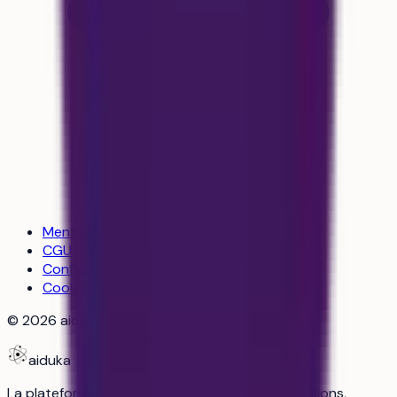
Mentions légales
CGU
Confidentialité
Cookies
©
2026
aiduka — tous droits réservés
aiduka
La plateforme n°1 des lycéens : orientation, révisions,