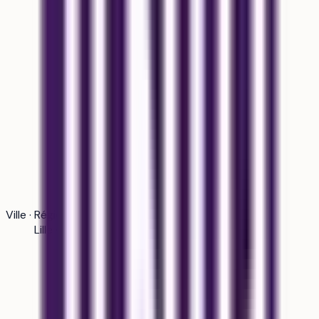
Ville · Région
Lille · Hauts-de-France