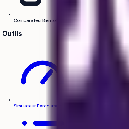
Comparateur
Bientôt
Outils
Ville
Lille
Simulateur Parcoursup