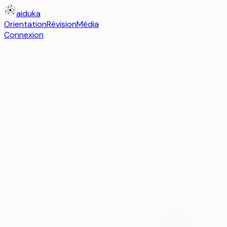
aiduka
Orientation
Révision
Média
Connexion