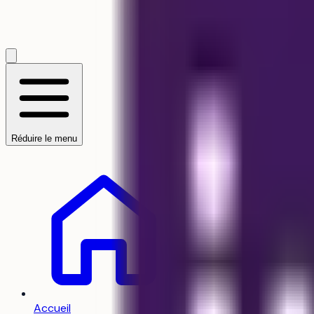
Accueil
/
HEI Lille
/
Formati
Diplôme d'ingénieur
indus
Formation 
Réduire le menu
à
HEI Lille
Formation d’ingénieur Ba
bénéficiez d’un enseign
marché de l’emploi. Les 
collaboratifs favorisant
faciliter les stages et l’
Accueil