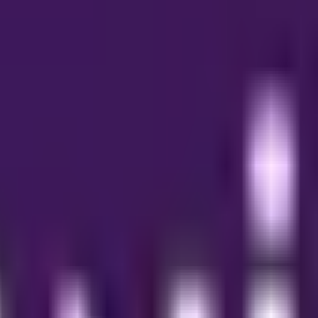
on d'ingénieur Bac + 5 - Bacs Technologiques
trie-ingenierie
d'ingénieur Bac + 5 - Bacs T
c + 5 à l’HEI Lille, destinée aux bacs technologiques, vous pré
ement structuré alliant théorie avancée et projets pratique
cours sont dispensés dans des laboratoires spécialisés (info
 les travaux en équipe. L’établissement profite également d’un
insertion professionnelle.