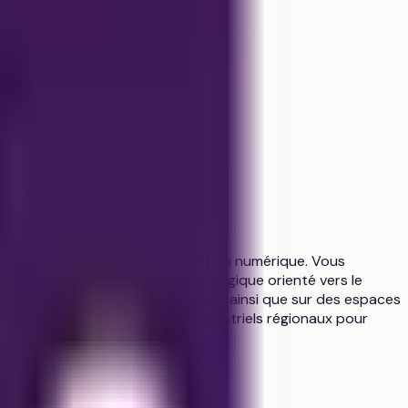
echnologiques
pare aux métiers de l’industrie et du numérique. Vous
s, avec un accompagnement pédagogique orienté vers le
rmatique, électronique, mécanique) ainsi que sur des espaces
 réseau solide de partenaires industriels régionaux pour