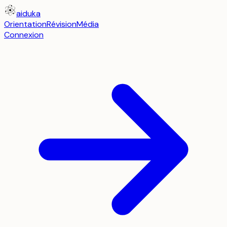
aiduka
Orientation
Révision
Média
Connexion