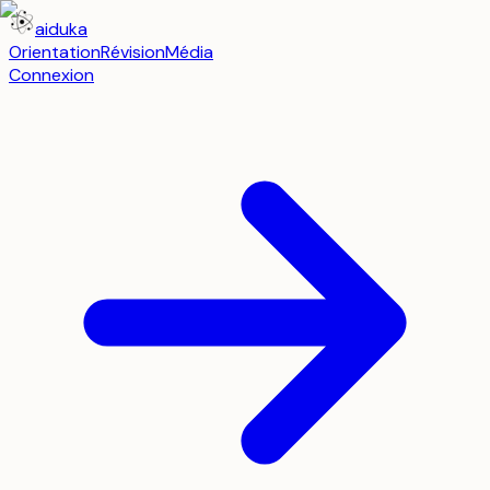
aiduka
Orientation
Révision
Média
Connexion