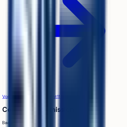
Voir la fiche établissement
11
formation
s
Contexte d'admission
Bac général