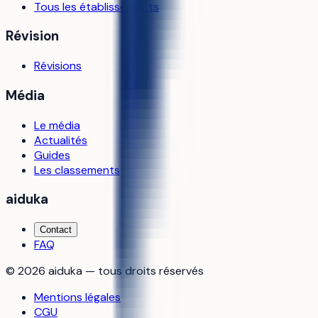
Tous les établissements
Révision
Révisions
Média
Le média
Actualités
Guides
Les classements
aiduka
Contact
FAQ
©
2026
aiduka — tous droits réservés
Mentions légales
CGU