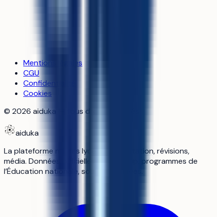
Mentions légales
CGU
Confidentialité
Cookies
©
2026
aiduka — tous droits réservés
aiduka
La plateforme n°1 des lycéens : orientation, révisions,
média. Données officielles Parcoursup, programmes de
l’Éducation nationale, sources vérifiées.