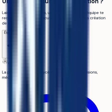
Une question sur cette formation ?
Laisse tes coordonnées, un membre de notre équipe te
recontacte pour en discuter, c'est gratuit, sans création
de compte.
Être recontacté
aiduka
La plateforme n°1 des lycéens : orientation, révisions,
média.