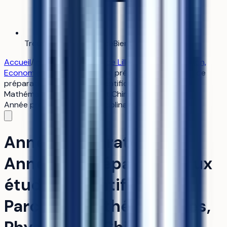
Trouver mon alternance
Bientôt
Accueil
/
Institut Catholique de Lille-Faculté de Gestion,
Economie et Sciences
/
Année préparatoire - Année de
préparation aux études scientifiques - Parcours
Mathématiques, Physique et Chimie
Année préparatoire
pluridisciplinaire
Année préparatoire -
Année de préparation aux
études scientifiques -
Parcours Mathématiques,