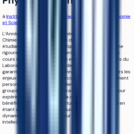
Physique et Chimie
à
Institut Catholique de Lille-Faculté de Gestion, Economie
et Sciences
L’Année préparatoire en Mathématiques, Physique et
Chimie de l’Institut Catholique de Lille prépare les
étudiants aux études scientifiques avec un programme
rigoureux axé sur les fondamentaux des sciences. Les
cours sont dispensés par des enseignants‑chercheurs du
Laboratoire Interdisciplinaire des Transitions de Lille,
garantissant une pédagogie innovante et orientée vers les
enjeux contemporains. Le parcours offre un encadrement
personnalisé grâce à des ateliers de travail en petits
groupes et à l’accès aux laboratoires universitaires pour
expérimenter la physique et la chimie. Les étudiants
bénéficient d’une forte ouverture internationale tout en
étant ancrés dans une communauté universitaire
dynamique, favorisant ainsi leur épanouissement
intellectuel et personnel.