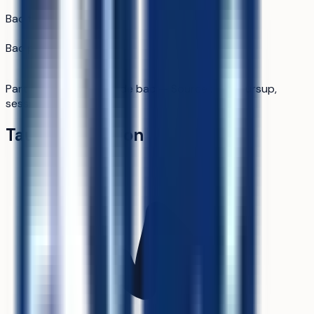
71 %
Bac technologique
29 %
Bac professionnel
0 %
Part d'admis par type de bac — Source : Parcoursup,
session 2025.
Taux de pression