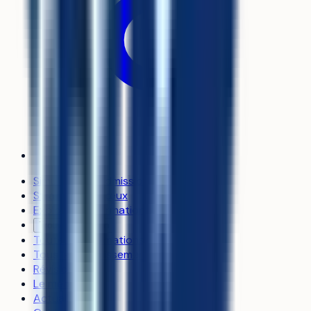
Simulateur d’admission
Stratégie de vœux
Explorer les formations
Trouver un coach
Toutes les formations
Tous les établissements
Révisions
Le média
Actualités