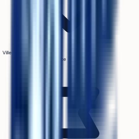
Ville · Région
Lille · Hauts-de-France