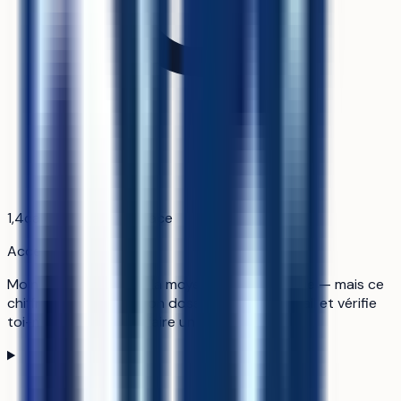
1,4
candidats pour 1 place
Accessible
Moins de tension que la moyenne du catalogue — mais ce
chiffre ne dit rien de ton dossier. Ouvre le détail et vérifie
toi-même avant d'en faire un socle.