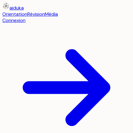
aiduka
Orientation
Révision
Média
Connexion