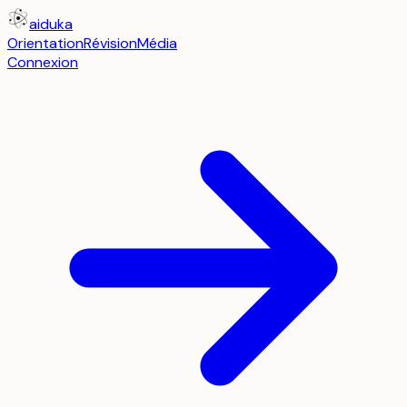
aiduka
Orientation
Révision
Média
Connexion