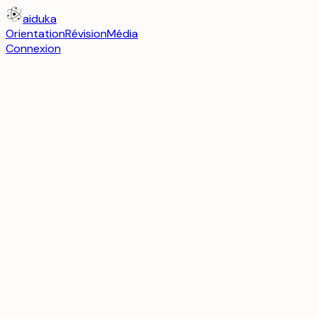
aiduka
Orientation
Révision
Média
Connexion