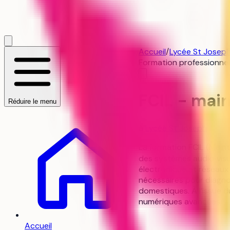
Accueil
/
Lycée St Josep
Formation professionnel
FCIL - mai
Réduire le menu
à
Lycée St Joseph
La formation FCIL (Main
des systèmes audio‑visu
électronique et réseaux
nécessaires pour diagnos
domestiques. À l’issue d
numériques avancées.
Accueil