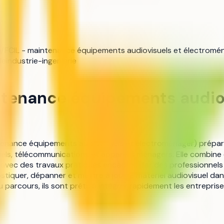
h
/
FCIL - maintenance équipements audiovisuels et électromé
le
industrie-ingenierie
ntenance équipements audio
tenance équipements audiovisuels et électroménager) prépare l
els, télécommunications et appareils ménagers. Elle combine
 avec des travaux pratiques encadrés par des professionnels
tiquer, dépanner et mettre à jour le matériel audiovisuel dan
u parcours, ils sont prêts à intégrer rapidement les entrepris