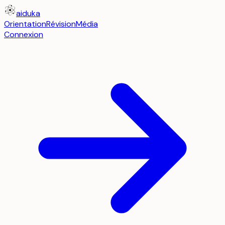
aiduka
Orientation
Révision
Média
Connexion