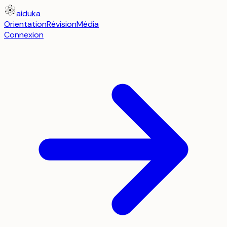
aiduka
Orientation
Révision
Média
Connexion