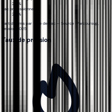
20 %
Bac professionnel
20 %
Part d'admis par type de bac — Source : Parcoursup,
session 2025.
Taux de pression