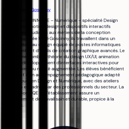
à
Lycée René Goscinny
La formation DN MADE – Numérique – spécialité Design
d’interfaces, motion design et dispositifs interactifs
prépare les étudiants aux métiers de la conception
digitale. Au lycée René Goscinny, ils travaillent dans un
espace dédié au design équipé de postes informatiques
performants et d’outils de création graphique avancés. Le
programme combine théorie du design UX/UI, animation
2D/3D et développement d’interfaces interactives pour
mobiles, web ou réalité augmentée. Les élèves bénéficient
également d’un accompagnement pédagogique adapté
aux parcours en Design et Numérique, avec des ateliers
pratiques encadrés par des professionnels du secteur. La
certification HQE de l’établissement assure un
environnement de travail sain et durable, propice à la
créativité.