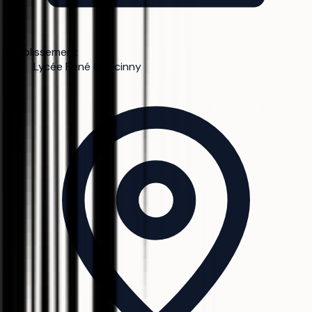
Établissement
Lycée René Goscinny