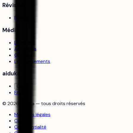
Révision
Révisions
Média
Le média
Actualités
Guides
Les classements
aiduka
Contact
FAQ
©
2026
aiduka — tous droits réservés
Mentions légales
CGU
Confidentialité