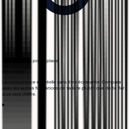
17,4
candidats pour 1 place
Demandée
La concurrence est réelle sans être écrasante. Compare
avec les autres formations de ta liste plutôt que de te fier
à ce seul chiffre.