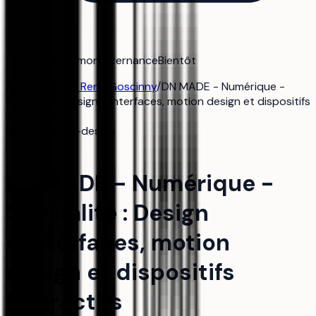
Trouver mon alternance
Bientôt
Accueil
/
Lycée René Goscinny
/
DN MADE - Numérique -
Spécialité : Design d'interfaces, motion design et dispositifs
interactifs
DN MADE
arts-design
DN MADE - Numérique -
Spécialité : Design
d'interfaces, motion
design et dispositifs
interactifs