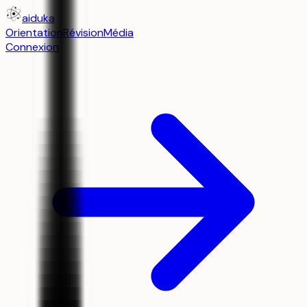
aiduka
Orientation
Révision
Média
Connexion