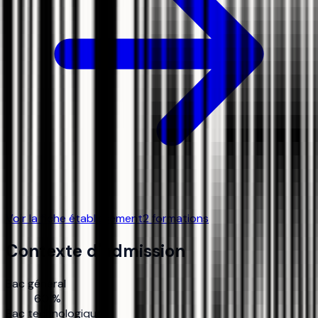
Voir la fiche établissement
2
formation
s
Contexte d'admission
Bac général
60 %
Bac technologique