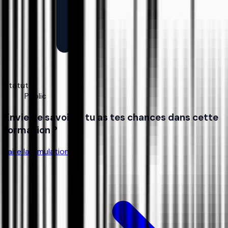
Statut
Public
Envie de savoir si tu as tes chances dans cette
formation ?
Faire la simulation