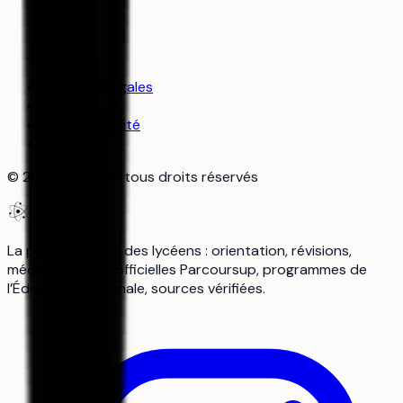
Mentions légales
CGU
Confidentialité
Cookies
©
2026
aiduka — tous droits réservés
aiduka
La plateforme n°1 des lycéens : orientation, révisions,
média. Données officielles Parcoursup, programmes de
l’Éducation nationale, sources vérifiées.