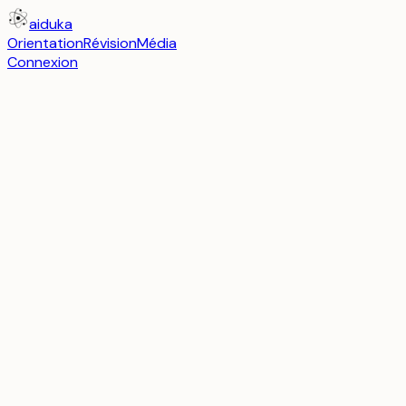
aiduka
Orientation
Révision
Média
Connexion