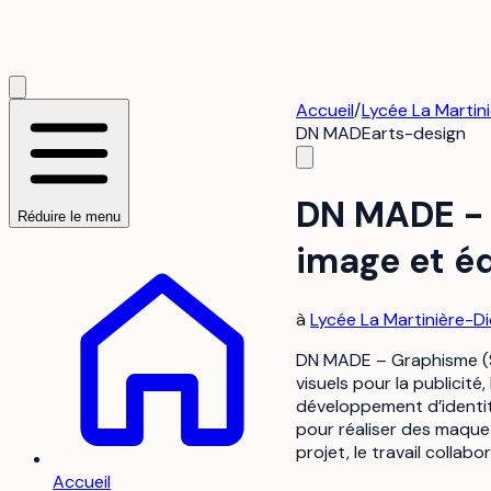
Accueil
/
Lycée La Martin
DN MADE
arts-design
DN MADE - 
Réduire le menu
image et éd
à
Lycée La Martinière-D
DN MADE – Graphisme (Sp
visuels pour la publicit
développement d’identité
pour réaliser des maquet
projet, le travail collab
Accueil