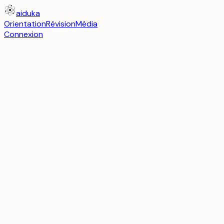
aiduka
Orientation
Révision
Média
Connexion