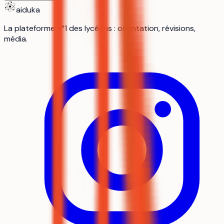
aiduka
La plateforme n°1 des lycéens : orientation, révisions,
média.