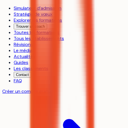
Simulateur d’admission
Stratégie de vœux
Explorer les formations
Trouver un coach
Toutes les formations
Tous les établissements
Révisions
Le média
Actualités
Guides
Les classements
Contact
FAQ
Créer un compte gratuit