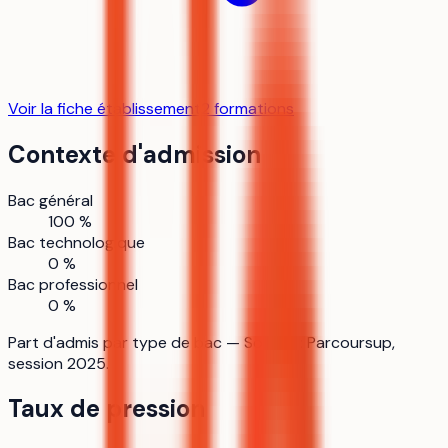
Voir la fiche établissement
2
formation
s
Contexte d'admission
Bac général
100 %
Bac technologique
0 %
Bac professionnel
0 %
Part d'admis par type de bac — Source : Parcoursup,
session 2025.
Taux de pression