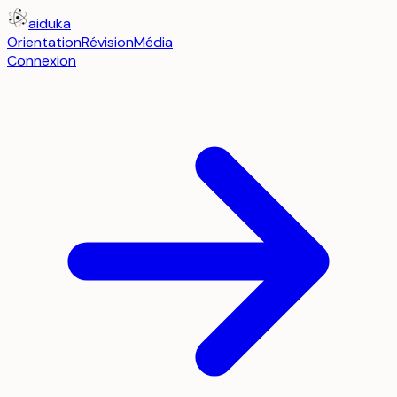
aiduka
Orientation
Révision
Média
Connexion