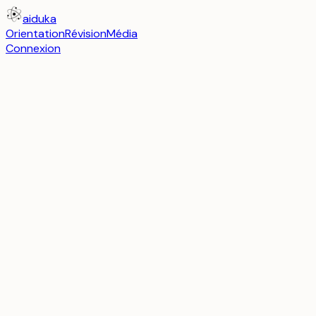
aiduka
Orientation
Révision
Média
Connexion