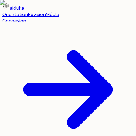
aiduka
Orientation
Révision
Média
Connexion