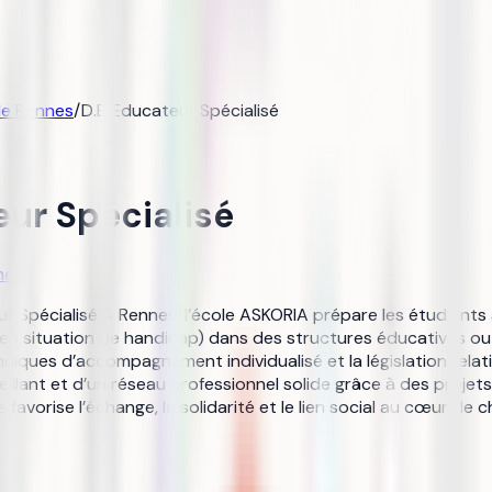
de Rennes
/
D.E Educateur Spécialisé
eur Spécialisé
nes
ur Spécialisé À Rennes, l’école ASKORIA prépare les étudiants 
en situation de handicap) dans des structures éducatives ou
iques d’accompagnement individualisé et la législation relat
llant et d’un réseau professionnel solide grâce à des projets
avorise l’échange, la solidarité et le lien social au cœur de c