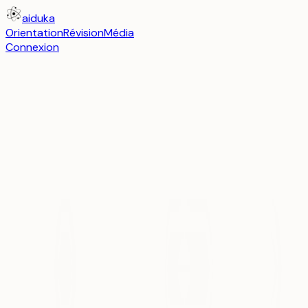
aiduka
Orientation
Révision
Média
Connexion