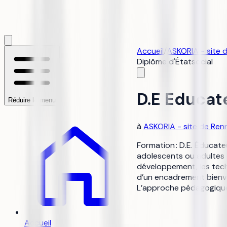
Accueil
/
ASKORIA - site 
Diplôme d'État
social
D.E Educat
Réduire le menu
à
ASKORIA - site de Ren
Formation : D.E. Éducate
adolescents ou adultes 
développement, les techn
d’un encadrement bienvei
L’approche pédagogique f
Accueil