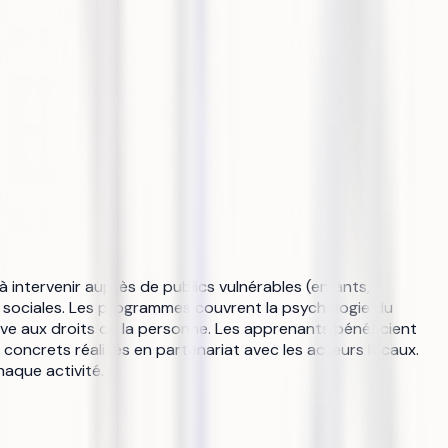
à intervenir auprès de publics vulnérables (enfants,
 sociales. Les programmes couvrent la psychologie du
ive aux droits de la personne. Les apprenants bénéficient
 concrets réalisés en partenariat avec les acteurs locaux.
haque activité.