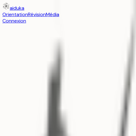
aiduka
Orientation
Révision
Média
Connexion