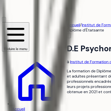
Accueil
/
Institut de For
Diplôme d'État
sante
D.E Psycho
Réduire le menu
à
Institut de Formation
La formation de Diplôme 
et adultes présentant d
professionnels encadrés
leurs projets profession
obtenue en 2021 et conf
Accueil