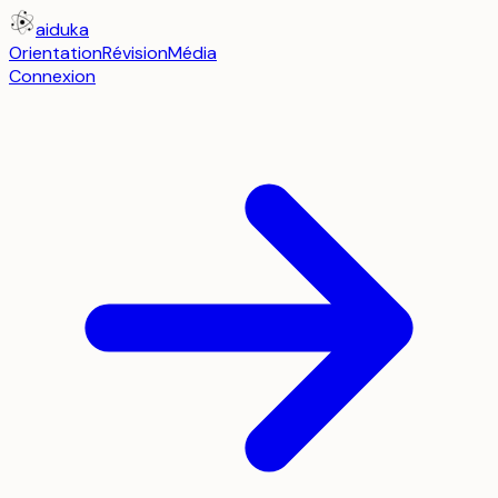
aiduka
Orientation
Révision
Média
Connexion