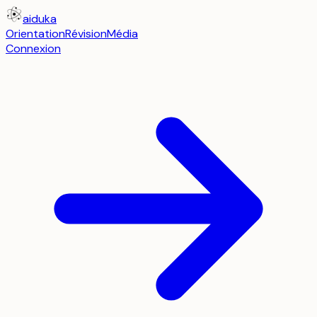
aiduka
Orientation
Révision
Média
Connexion