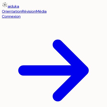
aiduka
Orientation
Révision
Média
Connexion