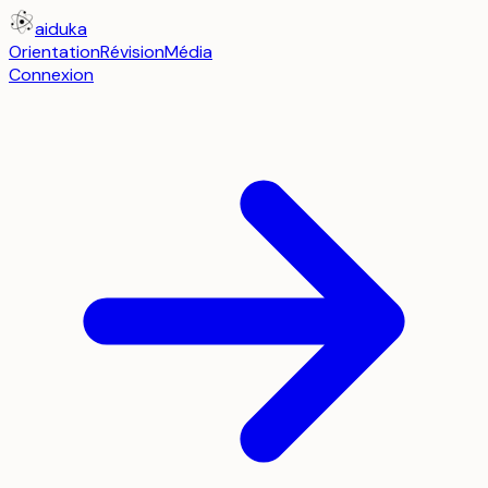
aiduka
Orientation
Révision
Média
Connexion