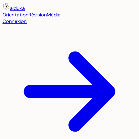
aiduka
Orientation
Révision
Média
Connexion