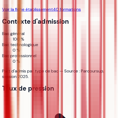
Voir la fiche établissement
40
formation
s
Contexte d'admission
Bac général
100 %
Bac technologique
0 %
Bac professionnel
0 %
Part d'admis par type de bac — Source : Parcoursup,
session 2025.
Taux de pression