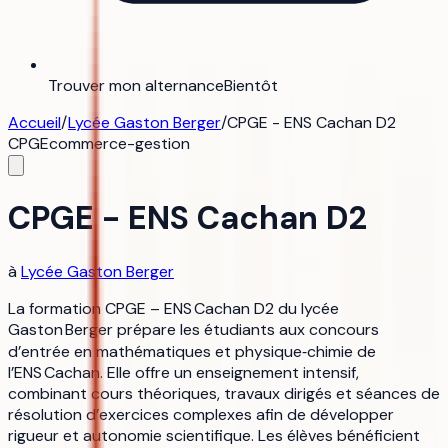
Trouver mon alternance
Bientôt
Accueil
/
Lycée Gaston Berger
/
CPGE - ENS Cachan D2
CPGE
commerce-gestion
CPGE - ENS Cachan D2
à
Lycée Gaston Berger
La formation CPGE – ENS Cachan D2 du lycée
Gaston Berger prépare les étudiants aux concours
d’entrée en mathématiques et physique‑chimie de
l’ENS Cachan. Elle offre un enseignement intensif,
combinant cours théoriques, travaux dirigés et séances de
résolution d’exercices complexes afin de développer
rigueur et autonomie scientifique. Les élèves bénéficient