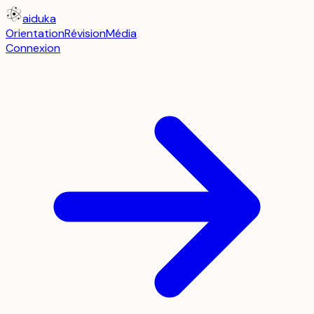
aiduka
Orientation
Révision
Média
Connexion