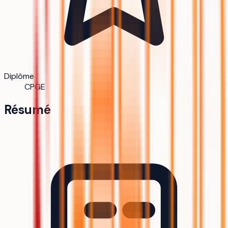
Diplôme
CPGE
Résumé